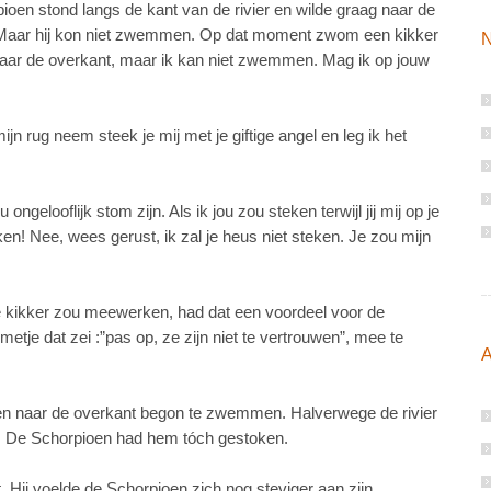
ioen stond langs de kant van de rivier en wilde graag naar de
 Maar hij kon niet zwemmen. Op dat moment zwom een kikker
N
g naar de overkant, maar ik kan niet zwemmen. Mag ik op jouw
 mijn rug neem steek je mij met je giftige angel en leg ik het
ongelooflijk stom zijn. Als ik jou zou steken terwijl jij mij op je
ken! Nee, wees gerust, ik zal je heus niet steken. Je zou mijn
de kikker zou meewerken, had dat een voordeel voor de
etje dat zei :”pas op, ze zijn niet te vertrouwen”, mee te
A
en naar de overkant begon te zwemmen. Halverwege de rivier
zij. De Schorpioen had hem tóch gestoken.
t. Hij voelde de Schorpioen zich nog steviger aan zijn