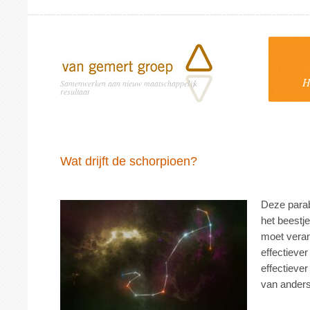
H
Samenwerken aan nieuw maatschappelijk
resultaat
Wat drijft de schorpioen?
Deze parabe
het beestje
moet veran
effectiever 
effectiever
van ander