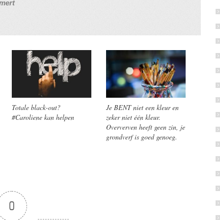
mert
Totale black-out?
Je BENT niet een kleur en
#Caroliene kan helpen
zeker niet één kleur.
Oververven heeft geen zin, je
grondverf is goed genoeg.
0