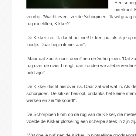
Een schorp
overkant.
voorbij. ‘Wacht even’, zei de Schorpioen. ‘Ik wil graa
rug meeliften, Kikker?’
De Kikker zei: ‘Ik dacht het niet! Ik ken jou, als ik je op
loodje. Daar begin ik niet aan”.
‘Maar dat zou ik nooit doen!’ riep de Schorpioen. ‘Dat zou 
rug over de rivier brengt, dan zouden we allebei verdrin
held zijn!’
De Kikker dacht hierover na. Daar zat wel wat in. Als 
schorpioen. De kikker besloot, ondanks het kleine stemm
werken en zei “akkoord!”.
De Schorpioen klom op de rug van de Kikker, die mete
voelde de Kikker plotseling een scherpe steek in zijn 
‘Wat doe je nu!’ riep de Kikker, in plotselinge doodsangs