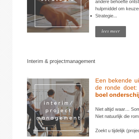
andere behoefte ontst
hulpmiddel om keuze
Strategie...
lees meer
Interim & projectmanagement
Een bekende uit
de ronde doet
boel onderschij
Niet altijd waar… Soms
Niet natuurlijk die ro
Zoekt u tijdelijk (proj