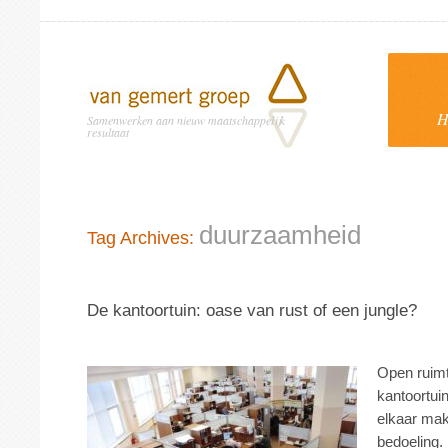
H
Samenwerken aan nieuw maatschappelijk
resultaat
duurzaamheid
Tag Archives:
De kantoortuin: oase van rust of een jungle?
Open ruimte
kantoortu
elkaar mak
bedoeling.