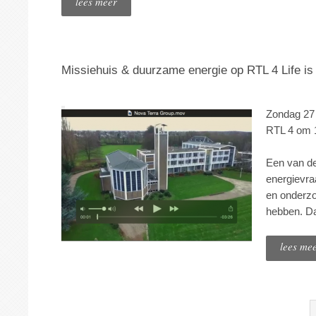
lees meer
Missiehuis & duurzame energie op RTL 4 Life is 
Zondag 27 
RTL 4 om 
Een van de 
energievraa
en onderzo
hebben. Daa
lees me