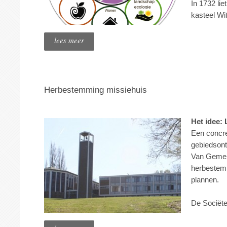
In 1732 lie
kasteel Wi
lees meer
Herbestemming missiehuis
Het idee:
Een concre
gebiedsont
Van Gemer
herbestemm
plannen.
De Sociëte