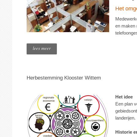
Het omge
Medewerker
en maken m
telefoonge
lees meer
Herbestemming Klooster Wittem
Het idee
Een plan 
gebiedsont
landerijen.
Historie e