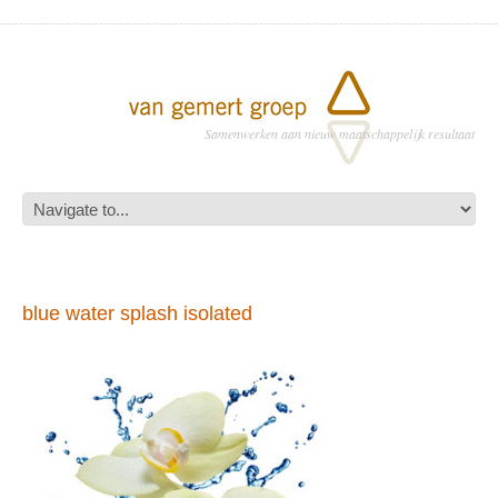
Samenwerken aan nieuw maatschappelijk resultaat
blue water splash isolated