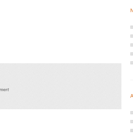
N
mert
A