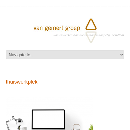
Samenwerken aan nieuw maatschappelijk resultaat
thuiswerkplek