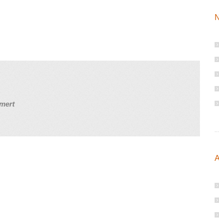
N
mert
A