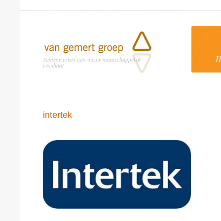
H
Samenwerken aan nieuw maatschappelijk
resultaat
intertek