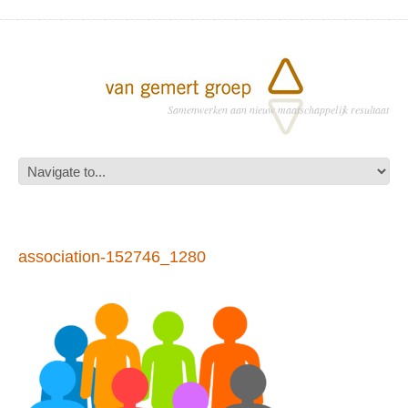
Samenwerken aan nieuw maatschappelijk resultaat
association-152746_1280