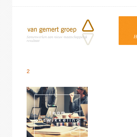
H
Samenwerken aan nieuw maatschappelijk
resultaat
2