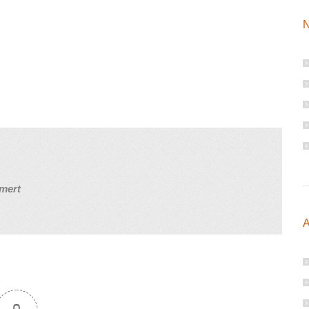
N
mert
A