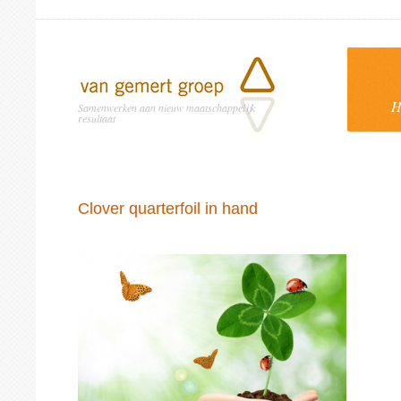
H
Samenwerken aan nieuw maatschappelijk
resultaat
Clover quarterfoil in hand